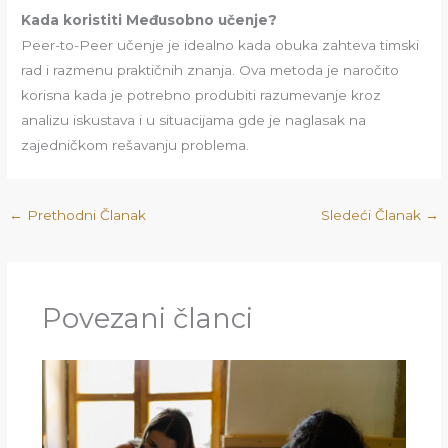
Kada koristiti Međusobno učenje?
Peer-to-Peer učenje je idealno kada obuka zahteva timski
rad i razmenu praktičnih znanja. Ova metoda je naročito
korisna kada je potrebno produbiti razumevanje kroz
analizu iskustava i u situacijama gde je naglasak na
zajedničkom rešavanju problema.
←
Prethodni Članak
Sledeći Članak
→
Povezani članci