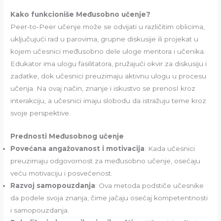
Kako funkcioniše Međusobno učenje?
Peer-to-Peer učenje može se odvijati u različitim oblicima,
uključujući rad u parovima, grupne diskusije ili projekat u
kojem učesnici međusobno dele uloge mentora i učenika.
Edukator ima ulogu fasilitatora, pružajući okvir za diskusiju i
zadatke, dok učesnici preuzimaju aktivnu ulogu u procesu
učenja. Na ovaj način, znanje i iskustvo se prenosI kroz
interakciju, a učesnici imaju slobodu da istražuju teme kroz
svoje perspektive.
Prednosti Međusobnog učenje
Povećana angažovanost i motivacija
: Kada učesnici
preuzimaju odgovornost za međusobno učenje, osećaju
veću motivaciju i posvećenost.
Razvoj samopouzdanja
: Ova metoda podstiče učesnike
da podele svoja znanja, čime jačaju osećaj kompetentnosti
i samopouzdanja.