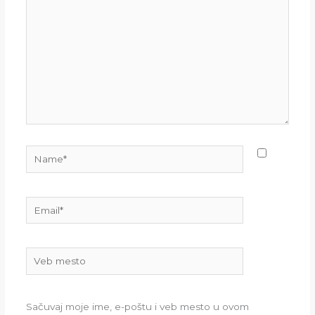
Name*
Email*
Veb
mesto
Sačuvaj moje ime, e-poštu i veb mesto u ovom