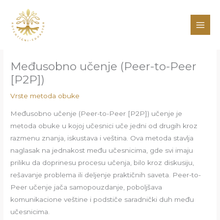
Pređi
na
sadržaj
Međusobno učenje (Peer-to-Peer
[P2P])
Vrste metoda obuke
Međusobno učenje (Peer-to-Peer [P2P]) učenje je
metoda obuke u kojoj učesnici uče jedni od drugih kroz
razmenu znanja, iskustava i veština. Ova metoda stavlja
naglasak na jednakost među učesnicima, gde svi imaju
priliku da doprinesu procesu učenja, bilo kroz diskusiju,
rešavanje problema ili deljenje praktičnih saveta. Peer-to-
Peer učenje jača samopouzdanje, poboljšava
komunikacione veštine i podstiče saradnički duh među
učesnicima.