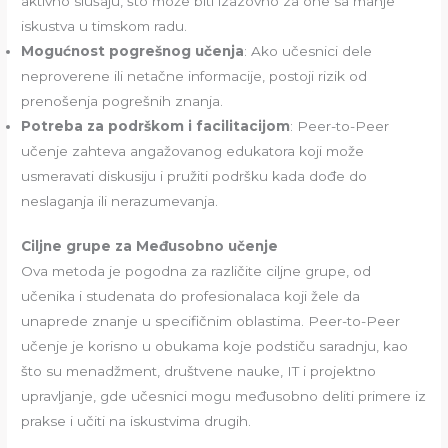
aktivno slušaju, što može biti izazovno za one sa manje
iskustva u timskom radu.
Mogućnost pogrešnog učenja
: Ako učesnici dele
neproverene ili netačne informacije, postoji rizik od
prenošenja pogrešnih znanja.
Potreba za podrškom i facilitacijom
: Peer-to-Peer
učenje zahteva angažovanog edukatora koji može
usmeravati diskusiju i pružiti podršku kada dođe do
neslaganja ili nerazumevanja.
Ciljne grupe za Međusobno učenje
Ova metoda je pogodna za različite ciljne grupe, od
učenika i studenata do profesionalaca koji žele da
unaprede znanje u specifičnim oblastima. Peer-to-Peer
učenje je korisno u obukama koje podstiču saradnju, kao
što su menadžment, društvene nauke, IT i projektno
upravljanje, gde učesnici mogu međusobno deliti primere iz
prakse i učiti na iskustvima drugih.