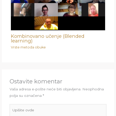
Kombinovano učenje (Blended
learning)
Vrste metoda obuke
Ostavite komentar
Vaša adresa e-pošte neće biti objavljena.
Neophodna
polja su označena
*
Upišite
ovde