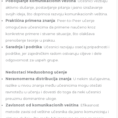
Poboljšanje komunikacionih veština
: Učesnici vežbaju
aktivno slušanje, postavljanje pitanja i jasno izražavanje
svojih ideja, što doprinosi razvoju komunikacionih veština.
Praktična primena znanja
: Peer-to-Peer učenje
omogućava učesnicima da primene naučeno kroz
konkretne primere i stvarne situacije, što olakšava
prenošenje teorije u praksu.
Saradnja i podrška
: Učesnici razvijaju osećaj pripadnosti i
podrške, jer zajedničkim radom ostvaruju ciljeve i dele
odgovornost za uspeh grupe.
Nedostaci Međusobnog učenje
Neravnomerna distribucija znanja
: U nekim slučajevima,
razlike u nivou znanja među učesnicima mogu otežati
ravnotežu u učenju i dovesti do toga da neki učesnici
preuzmu dominantne uloge.
Zavisnost od komunikacionih veština
: Efikasnost
metode zavisi od veštine učesnika da jasno komuniciraju i