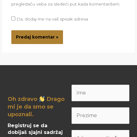
pregledaču veba za sledeći put kada komentarišem.
Da, dodaj me na vaš spisak adresa
Oh zdravo
Drago
mi je da smo se
upoznali.
Registruj se da
dobijaš sjajni sadržaj