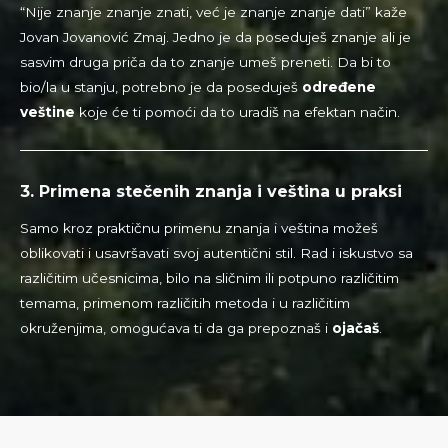
“Nije znanje znanje znati, već je znanje znanje dati” kaže
Jovan Jovanović Zmaj. Jedno je da poseduješ znanje ali je
sasvim druga priča da to znanje umeš preneti. Da bi to
bio/la u stanju, potrebno je da poseduješ
određene
veštine
koje će ti pomoći da to uradiš na efektan način.
3.
Primena stečenih znanja i veština u praksi
Samo kroz praktičnu primenu znanja i veština možeš
oblikovati i usavršavati svoj autentični stil. Rad i iskustvo sa
različitim učesnicima, bilo na sličnim ili potpuno različitim
temama, primenom različitih metoda i u različitim
okruženjima, omogućava ti da ga prepoznaš i
ojačaš
.