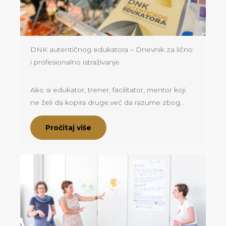
DNK autentičnog edukatora – Dnevnik za lično
i profesionalno istraživanje
Ako si edukator, trener, facilitator, mentor koji
ne želi da kopira druge,već da razume zbog…
Pročitaj više