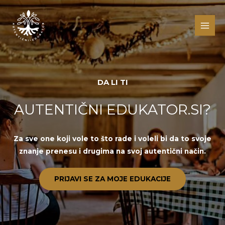
Pređi
na
sadržaj
DA LI TI
AUTENTIČNI EDUKATOR.SI?
Za sve one koji vole to što rade i voleli bi da to svoje
znanje prenesu i drugima na svoj autentični način.
PRIJAVI SE ZA MOJE EDUKACIJE