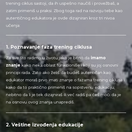
trening ciklus sastoji, da ih uspešno naučiš i provežbaš, a
zatim primeniš u praksi. Zbog toga rad na razvoju tebe kao
autentičnog edukatora je ovde dizajniran kroz tri nivoa
učenja:
1.
Poznavanje faza trening ciklusa
Za sve što radimo u životu jako je bitno da
imamo
znanje
kako neka oblast funkcioniše i koji su joj osnovni
principi rada. Zato ako želiš da budeš autentičan kao
edukator moraš prvo imati znanje o fazama trening ciklusa i
kako da to praktično primeniš na sopstvenu edukaciju,
nebitno da li je tek dizajniraš ili već radiš pa ćeš moći da je
na osnovu ovog znanja unaprediš.
2.
Veštine izvođenja edukacije