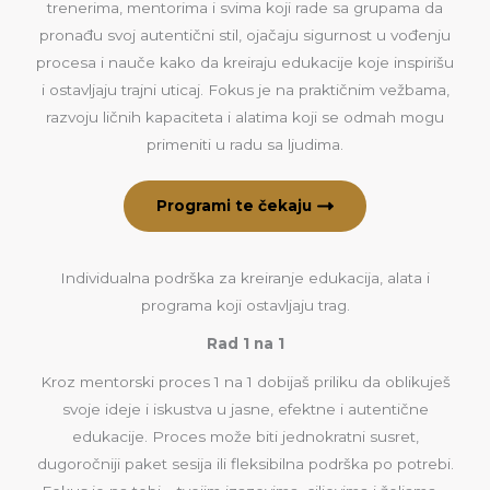
trenerima, mentorima i svima koji rade sa grupama da
pronađu svoj autentični stil, ojačaju sigurnost u vođenju
procesa i nauče kako da kreiraju edukacije koje inspirišu
i ostavljaju trajni uticaj. Fokus je na praktičnim vežbama,
razvoju ličnih kapaciteta i alatima koji se odmah mogu
primeniti u radu sa ljudima.
Programi te čekaju
Individualna podrška za kreiranje edukacija, alata i
programa koji ostavljaju trag.
Rad 1 na 1
Kroz mentorski proces 1 na 1 dobijaš priliku da oblikuješ
svoje ideje i iskustva u jasne, efektne i autentične
edukacije. Proces može biti jednokratni susret,
dugoročniji paket sesija ili fleksibilna podrška po potrebi.