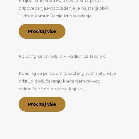
Mi ljudi smo vrsta koja stvara kroz priče i
pripovedanja.Pripovedanje je najstariji oblik
ljudske komunikacije.Pripovedanje…
Pročitaj više
Koučing sa prirodom – Radionica Iskorak
Koačing sa prirodom (coaching with nature) je
pristup podučavanju kreiranjem takvog
radioničarskog procesa koji se…
Pročitaj više