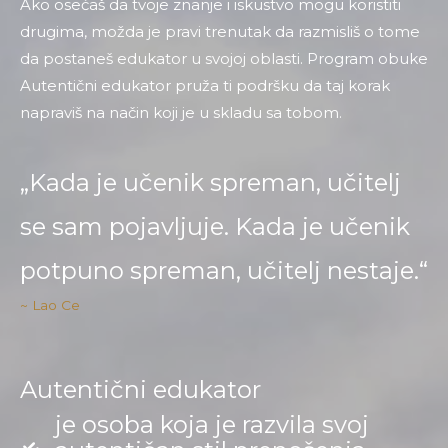
Ako osećaš da tvoje znanje i iskustvo mogu koristiti
drugima, možda je pravi trenutak da razmisliš o tome
da postaneš edukator u svojoj oblasti. Program obuke
Autentični edukator pruža ti podršku da taj korak
napraviš na način koji je u skladu sa tobom.
„Kada je učenik spreman, učitelj
se sam pojavljuje. Kada je učenik
potpuno spreman, učitelj nestaje.“
~ Lao Ce
Autentični edukator
je osoba koja je razvila svoj