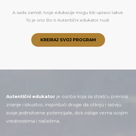
A sada zamisli: tvoje edukacije mogu biti upravo takve.
To je ono što ti Autentični edukator nudi.
KREIRAJ SVOJ PROGRAM
Autentični edukator
je osoba koja sa strašću prenosi
znanje i iskustvo, inspirišući druge da otkriju i razviju
svoje jedinstvene potencijale, dok ostaje verna svojim
vrednostima i načelima.