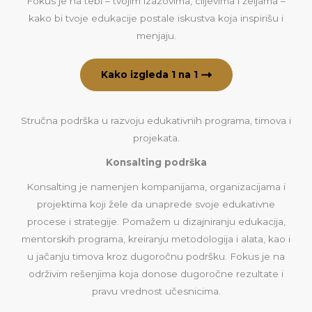
Fokus je na tebi – tvojim izazovima, ciljevima i željama –
kako bi tvoje edukacije postale iskustva koja inspirišu i
menjaju.
Kako izgleda 1 na 1
Stručna podrška u razvoju edukativnih programa, timova i
projekata.
Konsalting podrška
Konsalting je namenjen kompanijama, organizacijama i
projektima koji žele da unaprede svoje edukativne
procese i strategije. Pomažem u dizajniranju edukacija,
mentorskih programa, kreiranju metodologija i alata, kao i
u jačanju timova kroz dugoročnu podršku. Fokus je na
održivim rešenjima koja donose dugoročne rezultate i
pravu vrednost učesnicima.