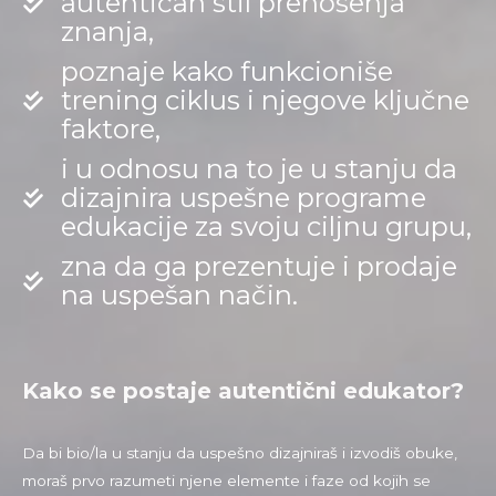
autentičan stil prenošenja
znanja,
poznaje kako funkcioniše
trening ciklus i njegove ključne
faktore,
i u odnosu na to je u stanju da
dizajnira uspešne programe
edukacije za svoju ciljnu grupu,
zna da ga prezentuje i prodaje
na uspešan način.
Kako se postaje autentični edukator?
Da bi bio/la u stanju da uspešno dizajniraš i izvodiš obuke,
moraš prvo razumeti njene elemente i faze od kojih se