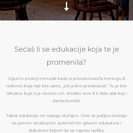
Sećaš li se edukacije koja te je
promenila?
Sigurno postoji trenutak kada si prisustvovao/la treningu ili
radionici koja nije bila samo „još jedno predavanje“. To je bilo
iskustvo koje ti je otvorilo oči, dotaklo srce ili ti dalo alat koji i
danas koristiš.
Takve edukacije ne nastaju slučajno. One se pažljivo kreiraju
sa jasnom strukturom, autentičnim glasom edukatora i
dubokom željom da se napravi razlika.