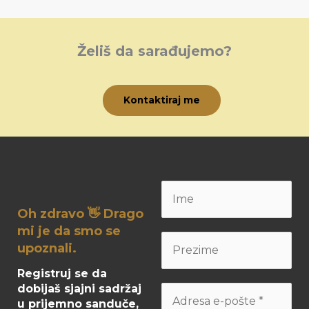
Želiš da sarađujemo?
Kontaktiraj me
Oh zdravo 👋 Drago
mi je da smo se
upoznali.
Registruj se da
dobijaš sjajni sadržaj
u prijemno sanduče,