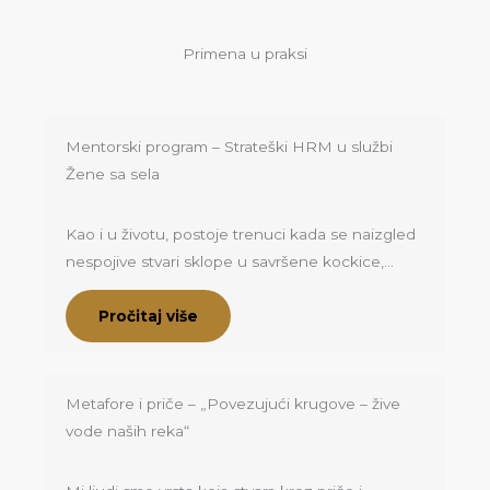
Primena u praksi
Mentorski program – Strateški HRM u službi
Žene sa sela
Kao i u životu, postoje trenuci kada se naizgled
nespojive stvari sklope u savršene kockice,…
Pročitaj više
Metafore i priče – „Povezujući krugove – žive
vode naših reka“