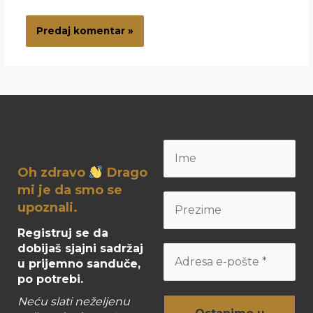
Oh zdravo
Drago
mi je da smo se
upoznali.
Registruj se da
dobijaš sjajni sadržaj
u prijemno sanduče,
po potrebi.
Neću slati neželjenu