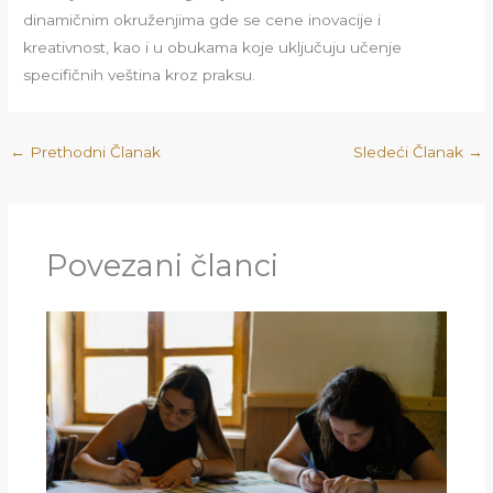
dinamičnim okruženjima gde se cene inovacije i
kreativnost, kao i u obukama koje uključuju učenje
specifičnih veština kroz praksu.
←
Prethodni Članak
Sledeći Članak
→
Povezani članci