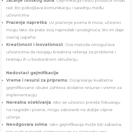
Jačanje timskog duha
: Gejmifikacija često podstiče timski
rad, što poboljšava komunikaciju i saradnju među
učesnicima.
Praćenje napretka
: Uz praćenje poena ili nivoa, učesnici
mogu lako da prate svoj napredak i postignuća, što im daje
osećaj uspeha.
Kreativnost i inovativnost
: Ova metoda omogućava
učesnicima da razvijaju kreativna rešenja za probleme i
testiraju ih u bezbednom okruženju.
Nedostaci gejmifikacije
Vreme i resursi za pripremu
: Dizajniranje kvalitetne
gejmifikovane obuke zahteva dodatne resurse i vreme za
implementaciju.
Nerealna očekivanja
: Ako se učesnici previše fokusiraju
na nagrade i poene, mogu zaboraviti na dublje ciljeve
učenja.
Neodgovara svima
: Iako gejmifikacija može biti zabavna,
nije svaki polaznik zainteresovan za elemente igre,