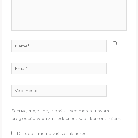
Name*
Email*
Veb
mesto
Sačuvaj moje ime, e-poštu i veb mesto u ovom
pregledaču veba za sledeći put kada komentarišem.
Da, dodaj me na vaš spisak adresa