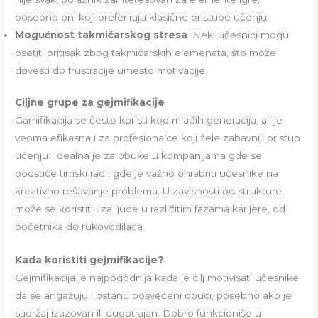
posebno oni koji preferiraju klasične pristupe učenju.
Mogućnost takmičarskog stresa
: Neki učesnici mogu
osetiti pritisak zbog takmičarskih elemenata, što može
dovesti do frustracije umesto motivacije.
Ciljne grupe za gejmifikacije
Gamifikacija se često koristi kod mlađih generacija, ali je
veoma efikasna i za profesionalce koji žele zabavniji pristup
učenju. Idealna je za obuke u kompanijama gde se
podstiče timski rad i gde je važno ohrabriti učesnike na
kreativno rešavanje problema. U zavisnosti od strukture,
može se koristiti i za ljude u različitim fazama karijere, od
početnika do rukovodilaca.
Kada koristiti gejmifikacije?
Gejmifikacija je najpogodnija kada je cilj motivisati učesnike
da se angažuju i ostanu posvećeni obuci, posebno ako je
sadržaj izazovan ili dugotrajan. Dobro funkcioniše u