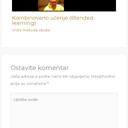
Kombinovano učenje (Blended
learning)
Vrste metoda obuke
Ostavite komentar
Vaša adresa e-pošte neće biti objavljena.
Neophodna
polja su označena
*
Upišite
ovde