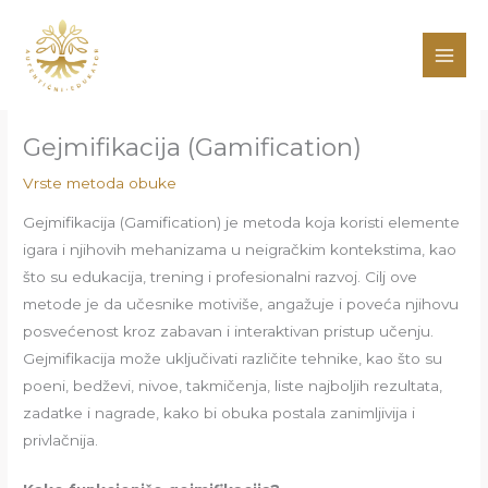
Pređi
na
sadržaj
Gejmifikacija (Gamification)
Vrste metoda obuke
Gejmifikacija (Gamification) je metoda koja koristi elemente
igara i njihovih mehanizama u neigračkim kontekstima, kao
što su edukacija, trening i profesionalni razvoj. Cilj ove
metode je da učesnike motiviše, angažuje i poveća njihovu
posvećenost kroz zabavan i interaktivan pristup učenju.
Gejmifikacija može uključivati različite tehnike, kao što su
poeni, bedževi, nivoe, takmičenja, liste najboljih rezultata,
zadatke i nagrade, kako bi obuka postala zanimljivija i
privlačnija.