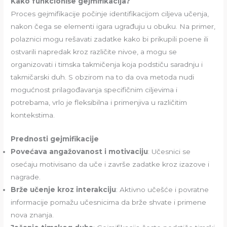
Kako funkcioniše gejmifikacija?
Proces gejmifikacije počinje identifikacijom ciljeva učenja,
nakon čega se elementi igara ugrađuju u obuku. Na primer,
polaznici mogu rešavati zadatke kako bi prikupili poene ili
ostvarili napredak kroz različite nivoe, a mogu se
organizovati i timska takmičenja koja podstiču saradnju i
takmičarski duh. S obzirom na to da ova metoda nudi
mogućnost prilagođavanja specifičnim ciljevima i
potrebama, vrlo je fleksibilna i primenjiva u različitim
kontekstima.
Prednosti gejmifikacije
Povećava angažovanost i motivaciju
: Učesnici se
osećaju motivisano da uče i završe zadatke kroz izazove i
nagrade.
Brže učenje kroz interakciju
: Aktivno učešće i povratne
informacije pomažu učesnicima da brže shvate i primene
nova znanja.